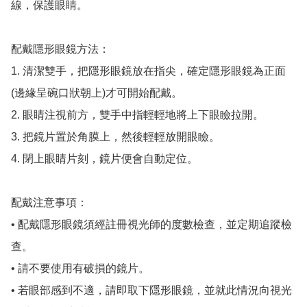
線，保護眼睛。

配戴隱形眼鏡方法：

1. 清潔雙手，把隱形眼鏡放在指尖，確定隱形眼鏡為正面
(邊緣呈碗口狀朝上)才可開始配戴。

2. 眼睛注視前方，雙手中指輕輕地將上下眼瞼拉開。

3. 把鏡片置於角膜上，然後輕輕放開眼瞼。

4. 閉上眼睛片刻，鏡片便會自動定位。

配戴注意事項：

• 配戴隱形眼鏡須經註冊視光師的度數檢查，並定期追蹤檢
查。

• 請不要使用有破損的鏡片。

• 若眼部感到不適，請即取下隱形眼鏡，並就此情況向視光