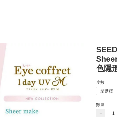
SEED 
Shee
色隱形
度數
數量
−