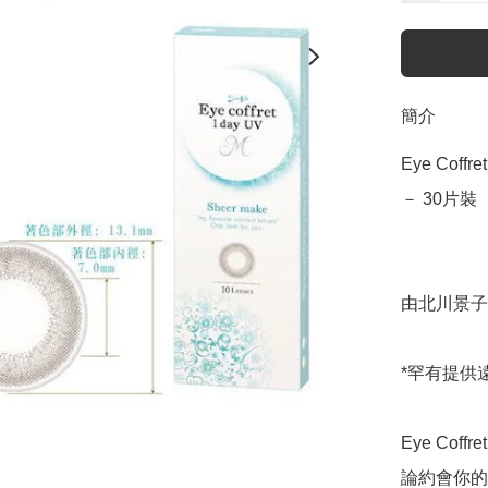
簡介
Eye Coff
－ 30片裝

由北川景子
*罕有提供遠視
Eye Cof
論約會你的