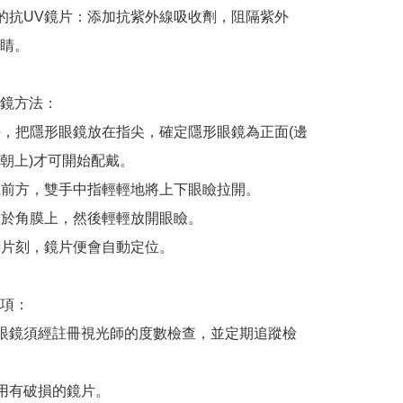
睛的抗UV鏡片：添加抗紫外線吸收劑，阻隔紫外
睛。

鏡方法：

雙手，把隱形眼鏡放在指尖，確定隱形眼鏡為正面(邊
朝上)才可開始配戴。

注視前方，雙手中指輕輕地將上下眼瞼拉開。

片置於角膜上，然後輕輕放開眼瞼。

眼睛片刻，鏡片便會自動定位。

項：

形眼鏡須經註冊視光師的度數檢查，並定期追蹤檢
使用有破損的鏡片。
