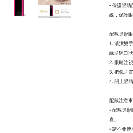
• 保護眼
線，保護眼
配戴隱形眼
1. 清潔
緣呈碗口狀
2. 眼睛
3. 把鏡
4. 閉上
配戴注意事
• 配戴隱
查。

• 請不要