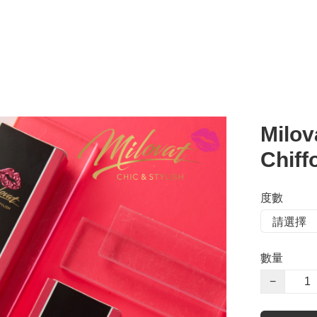
Mil
Chif
度數
數量
−