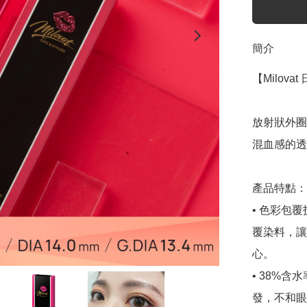
簡介
【Milovat
放射狀外圈
混血感的透
產品特點：

• 色彩包
覆染料，讓
心。

• 38%
發，不和眼