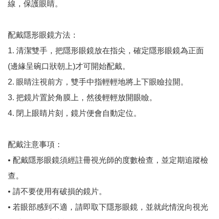
線，保護眼睛。

配戴隱形眼鏡方法：

1. 清潔雙手，把隱形眼鏡放在指尖，確定隱形眼鏡為正面
(邊緣呈碗口狀朝上)才可開始配戴。

2. 眼睛注視前方，雙手中指輕輕地將上下眼瞼拉開。

3. 把鏡片置於角膜上，然後輕輕放開眼瞼。

4. 閉上眼睛片刻，鏡片便會自動定位。

配戴注意事項：

• 配戴隱形眼鏡須經註冊視光師的度數檢查，並定期追蹤檢
查。

• 請不要使用有破損的鏡片。

• 若眼部感到不適，請即取下隱形眼鏡，並就此情況向視光