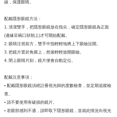
線，保護眼睛。

配戴隱形眼鏡方法：

1. 清潔雙手，把隱形眼鏡放在指尖，確定隱形眼鏡為正面
(邊緣呈碗口狀朝上)才可開始配戴。

2. 眼睛注視前方，雙手中指輕輕地將上下眼瞼拉開。

3. 把鏡片置於角膜上，然後輕輕放開眼瞼。

4. 閉上眼睛片刻，鏡片便會自動定位。

配戴注意事項：

• 配戴隱形眼鏡須經註冊視光師的度數檢查，並定期追蹤檢
查。

• 請不要使用有破損的鏡片。

• 若眼部感到不適，請即取下隱形眼鏡，並就此情況向視光